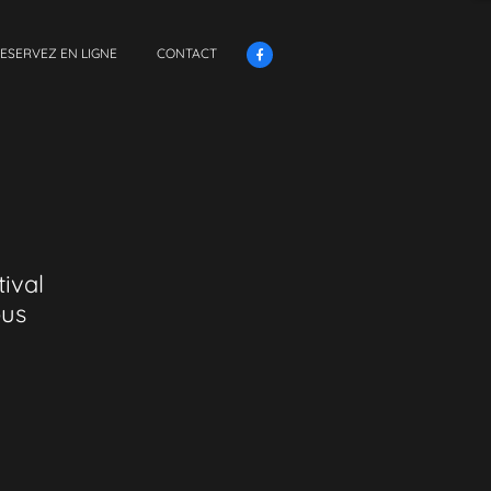
ESERVEZ EN LIGNE
CONTACT

ival
ous